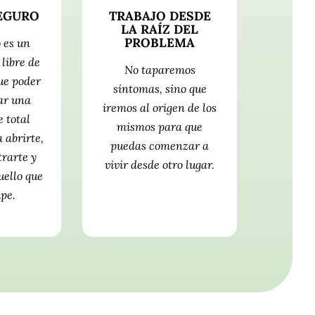
EGURO
TRABAJO DESDE
LA RAÍZ DEL
PROBLEMA
 es un
 libre de
No taparemos
que poder
síntomas, sino que
ar una
iremos al origen de los
 total
mismos para que
 abrirte,
puedas comenzar a
rarte y
vivir desde otro lugar.
uello que
pe.