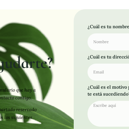
¿Cuál es tu nombr
yudarte?
¿Cuál es tu direcc
¿Cuál es el motivo
rmulario que hay a
te está sucediendo
ntacto contigo.
partado reservado
n los siguientes