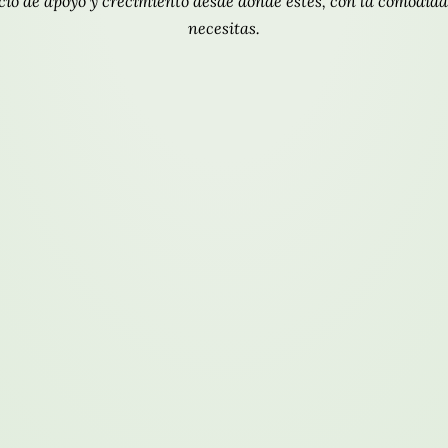
cio de apoyo y crecimiento desde donde estés, con la comodida
necesitas.