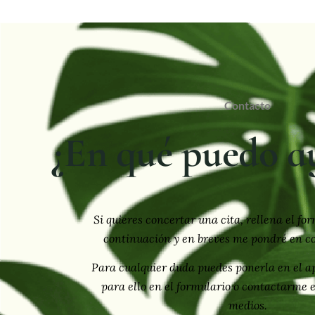
Contacto
¿En qué puedo a
Si quieres concertar una cita, rellena el fo
continuación y en breves me pondré en co
Para cualquier duda puedes ponerla en el a
para ello en el formulario o contactarme e
medios.